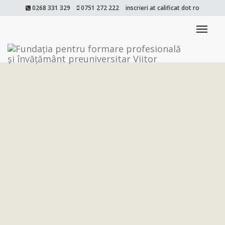
0268 331 329
0751 272 222
inscrieri at calificat dot ro
Togg
navi