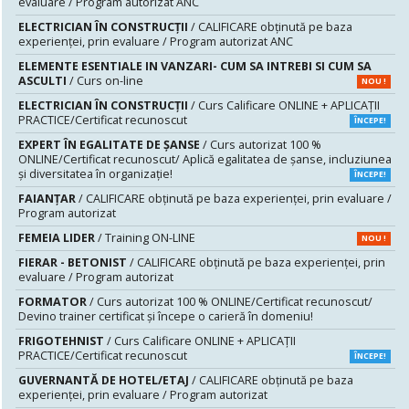
evaluare / Program autorizat ANC
ELECTRICIAN ÎN CONSTRUCȚII
/ CALIFICARE obținută pe baza
experienței, prin evaluare / Program autorizat ANC
ELEMENTE ESENTIALE IN VANZARI- CUM SA INTREBI SI CUM SA
ASCULTI
/ Curs on-line
NOU !
ELECTRICIAN ÎN CONSTRUCȚII
/ Curs Calificare ONLINE + APLICAȚII
PRACTICE/Certificat recunoscut
ÎNCEPE!
EXPERT ÎN EGALITATE DE ȘANSE
/ Curs autorizat 100 %
ONLINE/Certificat recunoscut/ Aplică egalitatea de șanse, incluziunea
și diversitatea în organizație!
ÎNCEPE!
FAIANŢAR
/ CALIFICARE obținută pe baza experienței, prin evaluare /
Program autorizat
FEMEIA LIDER
/ Training ON-LINE
NOU !
FIERAR - BETONIST
/ CALIFICARE obținută pe baza experienței, prin
evaluare / Program autorizat
FORMATOR
/ Curs autorizat 100 % ONLINE/Certificat recunoscut/
Devino trainer certificat și începe o carieră în domeniu!
FRIGOTEHNIST
/ Curs Calificare ONLINE + APLICAȚII
PRACTICE/Certificat recunoscut
ÎNCEPE!
GUVERNANTĂ DE HOTEL/ETAJ
/ CALIFICARE obținută pe baza
experienței, prin evaluare / Program autorizat