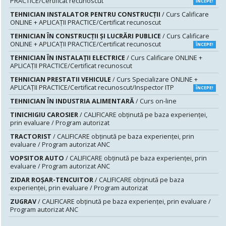
PRACTICE/Certificat recunoscut
ÎNCEPE!
TEHNICIAN INSTALATOR PENTRU CONSTRUCŢII
/ Curs Calificare
ONLINE + APLICAȚII PRACTICE/Certificat recunoscut
TEHNICIAN ÎN CONSTRUCŢII ŞI LUCRĂRI PUBLICE
/ Curs Calificare
ONLINE + APLICAȚII PRACTICE/Certificat recunoscut
ÎNCEPE!
TEHNICIAN ÎN INSTALAŢII ELECTRICE
/ Curs Calificare ONLINE +
APLICAȚII PRACTICE/Certificat recunoscut
TEHNICIAN PRESTATII VEHICULE
/ Curs Specializare ONLINE +
APLICAȚII PRACTICE/Certificat recunoscut/Inspector ITP
ÎNCEPE!
TEHNICIAN ÎN INDUSTRIA ALIMENTARĂ
/ Curs on-line
TINICHIGIU CAROSIER
/ CALIFICARE obținută pe baza experienței,
prin evaluare / Program autorizat
TRACTORIST
/ CALIFICARE obținută pe baza experienței, prin
evaluare / Program autorizat ANC
VOPSITOR AUTO
/ CALIFICARE obținută pe baza experienței, prin
evaluare / Program autorizat ANC
ZIDAR ROȘAR-TENCUITOR
/ CALIFICARE obținută pe baza
experienței, prin evaluare / Program autorizat
ZUGRAV
/ CALIFICARE obținută pe baza experienței, prin evaluare /
Program autorizat ANC