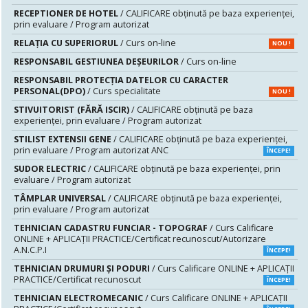
RECEPTIONER DE HOTEL
/ CALIFICARE obținută pe baza experienței,
prin evaluare / Program autorizat
RELAȚIA CU SUPERIORUL
/ Curs on-line
NOU !
RESPONSABIL GESTIUNEA DEŞEURILOR
/ Curs on-line
RESPONSABIL PROTECȚIA DATELOR CU CARACTER
PERSONAL(DPO)
/ Curs specialitate
NOU !
STIVUITORIST (FĂRĂ ISCIR)
/ CALIFICARE obținută pe baza
experienței, prin evaluare / Program autorizat
STILIST EXTENSII GENE
/ CALIFICARE obținută pe baza experienței,
prin evaluare / Program autorizat ANC
ÎNCEPE!
SUDOR ELECTRIC
/ CALIFICARE obținută pe baza experienței, prin
evaluare / Program autorizat
TÂMPLAR UNIVERSAL
/ CALIFICARE obținută pe baza experienței,
prin evaluare / Program autorizat
TEHNICIAN CADASTRU FUNCIAR - TOPOGRAF
/ Curs Calificare
ONLINE + APLICAȚII PRACTICE/Certificat recunoscut/Autorizare
A.N.C.P.I
ÎNCEPE!
TEHNICIAN DRUMURI ŞI PODURI
/ Curs Calificare ONLINE + APLICAȚII
PRACTICE/Certificat recunoscut
ÎNCEPE!
TEHNICIAN ELECTROMECANIC
/ Curs Calificare ONLINE + APLICAȚII