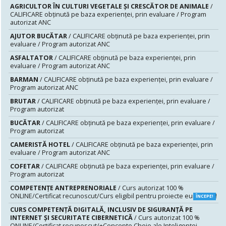
AGRICULTOR ÎN CULTURI VEGETALE ȘI CRESCĂTOR DE ANIMALE
/
CALIFICARE obținută pe baza experienței, prin evaluare / Program
autorizat ANC
AJUTOR BUCĂTAR
/ CALIFICARE obținută pe baza experienței, prin
evaluare / Program autorizat ANC
ASFALTATOR
/ CALIFICARE obținută pe baza experienței, prin
evaluare / Program autorizat ANC
BARMAN
/ CALIFICARE obținută pe baza experienței, prin evaluare /
Program autorizat ANC
BRUTAR
/ CALIFICARE obținută pe baza experienței, prin evaluare /
Program autorizat
BUCĂTAR
/ CALIFICARE obținută pe baza experienței, prin evaluare /
Program autorizat
CAMERISTĂ HOTEL
/ CALIFICARE obținută pe baza experienței, prin
evaluare / Program autorizat ANC
COFETAR
/ CALIFICARE obținută pe baza experienței, prin evaluare /
Program autorizat
COMPETENȚE ANTREPRENORIALE
/ Curs autorizat 100 %
ONLINE/Certificat recunoscut/Curs eligibil pentru proiecte europene!
ÎNCEPE!
CURS COMPETENŢĂ DIGITALĂ, INCLUSIV DE SIGURANŢĂ PE
INTERNET ŞI SECURITATE CIBERNETICĂ
/ Curs autorizat 100 %
ONLINE/Certificat recunoscut/+Concepte Cheie ale Inteligenței