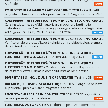
Artificiale
NOU !
CONFECȚIONER ASAMBLOR ARTICOLE DIN TEXTILE
/ CALIFICARE
obținută pe baza experienței, prin evaluare / Program autorizat ANC
CURS PREGĂTIRE TEORETICĂ ÎN DOMENIUL GAZELOR NATURALE
/
Curs instalatori gaze ANRE- autorizare și obtinere legitimatie
instalator autorizat /reautorizare și prelungire valabilitate legitimatie
ANRE gaze EGIU EGD, PGIU PGD, EGT PGT 2026
ÎNCEPE!
CURS PREGĂTIRE TEORETICĂ ÎN DOMENIUL GAZELOR NATURALE
/
Verificatori de proiecte /Experţi tehnici pentru obiectivele/sistemele
din sectorul gazelor naturale
CURS PREGĂTIRE TEORETICĂ ÎN DOMENIUL INSTALAŢIILOR
ELECTRICE TEHNOLOGICE
/ Electricieni autorizaţi A.N.R.E
ÎNCEPE!
CURS PREGĂTIRE TEORETICĂ ÎN DOMENIUL INSTALAŢIILOR
ELECTRICE TEHNOLOGICE
/ Verificatori de proiecte/Experţi tehnici
de calitate şi extrajudiciar în domeniul instalatiilor electrice
DIVERSITATE ȘI INCLUZIUNE ÎN ORGANIZAȚIE
/ Training ON-LINE
NOU !
DULGHER (EXCLUSIV RESTAURATOR)
/ CALIFICARE obținută pe baza
experienței, prin evaluare / Program autorizat
EFICIENȚĂ ENERGETICĂ ÎN CONSTRUCȚII
/ CALIFICARE obținută pe
baza experienței, prin evaluare
NOU !
ELECTRICIAN AUTO
/ CALIFICARE obținută pe baza experienței, prin