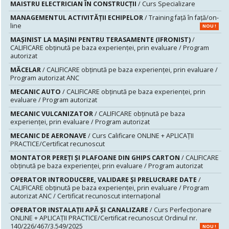
MAISTRU ELECTRICIAN ÎN CONSTRUCŢII
/ Curs Specializare
MANAGEMENTUL ACTIVITĂȚII ECHIPELOR
/ Training față în față/on-
line
NOU !
MAŞINIST LA MAŞINI PENTRU TERASAMENTE (IFRONIST)
/
CALIFICARE obținută pe baza experienței, prin evaluare / Program
autorizat
MĂCELAR
/ CALIFICARE obținută pe baza experienței, prin evaluare /
Program autorizat ANC
MECANIC AUTO
/ CALIFICARE obținută pe baza experienței, prin
evaluare / Program autorizat
MECANIC VULCANIZATOR
/ CALIFICARE obținută pe baza
experienței, prin evaluare / Program autorizat
MECANIC DE AERONAVE
/ Curs Calificare ONLINE + APLICAȚII
PRACTICE/Certificat recunoscut
MONTATOR PEREŢI ŞI PLAFOANE DIN GHIPS CARTON
/ CALIFICARE
obținută pe baza experienței, prin evaluare / Program autorizat
OPERATOR INTRODUCERE, VALIDARE ȘI PRELUCRARE DATE
/
CALIFICARE obținută pe baza experienței, prin evaluare / Program
autorizat ANC / Certificat recunoscut internațional
OPERATOR INSTALAȚII APĂ ȘI CANALIZARE
/ Curs Perfecționare
ONLINE + APLICAȚII PRACTICE/Certificat recunoscut Ordinul nr.
140/226/467/3.549/2025
NOU !