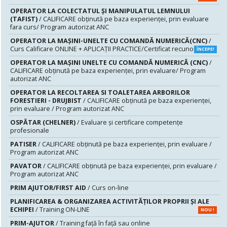
OPERATOR LA COLECTATUL ȘI MANIPULATUL LEMNULUI
(TAFIST)
/ CALIFICARE obținută pe baza experienței, prin evaluare
fara curs/ Program autorizat ANC
OPERATOR LA MAȘINI-UNELTE CU COMANDĂ NUMERICĂ(CNC)
/
Curs Calificare ONLINE + APLICAȚII PRACTICE/Certificat recunoscut
ÎNCEPE!
OPERATOR LA MAŞINI UNELTE CU COMANDĂ NUMERICĂ (CNC)
/
CALIFICARE obținută pe baza experienței, prin evaluare/ Program
autorizat ANC
OPERATOR LA RECOLTAREA SI TOALETAREA ARBORILOR
FORESTIERI - DRUJBIST
/ CALIFICARE obținută pe baza experienței,
prin evaluare / Program autorizat ANC
OSPĂTAR (CHELNER)
/ Evaluare şi certificare competenţe
profesionale
PATISER
/ CALIFICARE obținută pe baza experienței, prin evaluare /
Program autorizat ANC
PAVATOR
/ CALIFICARE obținută pe baza experienței, prin evaluare /
Program autorizat ANC
PRIM AJUTOR/FIRST AID
/ Curs on-line
PLANIFICAREA & ORGANIZAREA ACTIVITĂȚILOR PROPRII ȘI ALE
ECHIPEI
/ Training ON-LINE
NOU !
PRIM-AJUTOR
/ Training față în față sau online