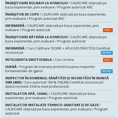
ÎNGRIJITOARE BOLNAVI LA DOMICILIU
/ CALIFICARE obținută pe
baza experienței, prin evaluare / Program autorizat ANC
ÎNGRIJITOR DE COPII
/ CALIFICARE obținută pe baza experienței,
prin evaluare / Program autorizat ANC
INFIRMIERĂ
/ CALIFICARE obținută pe baza experienței, prin
evaluare / Program autorizat
NOU !
ÎNGRIJITOARE BĂTRÂNI LA DOMICILIU
/ CALIFICARE obținută pe
baza experienței, prin evaluare / Program autorizat
INFIRMIERĂ
/ Curs Calificare TEORIE + APLICAȚII PRACTICE/Certificat
recunoscut
ÎNCEPE!
INTELIGENTA EMOTIONALA
/ Curs on-line
NOU !
IGIENĂ
/ Program de instruire privind însuşirea noţiunilor
fundamentale de igienă
ÎNCEPE!
INSPECTOR ÎN DOMENIUL SĂNĂTĂŢII ŞI SECURITĂŢII ÎN MUNCĂ
SSM (80H)
/ Curs autorizat 100 % ONLINE/Certificat recunoscut/
Aplică normele SSM la nivel profesionist!
INSTALATOR APĂ, CANAL
/ CALIFICARE obținută pe baza
experienței, prin evaluare / Program autorizat
INSTALATOR INSTALAȚII TEHNICO-SANITARE ȘI DE GAZE
/
CALIFICARE obținută pe baza experienței, prin evaluare / Program
autorizat