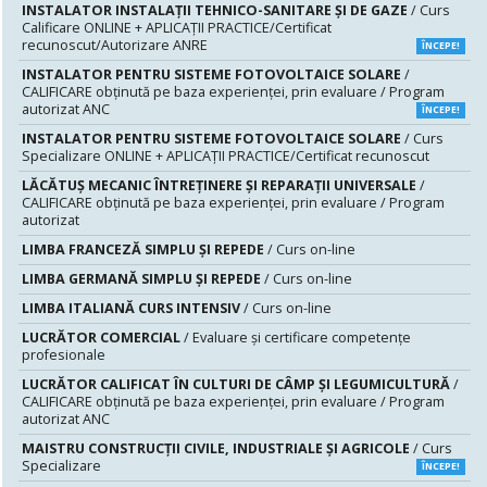
INSTALATOR INSTALAŢII TEHNICO-SANITARE ŞI DE GAZE
/ Curs
Calificare ONLINE + APLICAȚII PRACTICE/Certificat
recunoscut/Autorizare ANRE
ÎNCEPE!
INSTALATOR PENTRU SISTEME FOTOVOLTAICE SOLARE
/
CALIFICARE obținută pe baza experienței, prin evaluare / Program
autorizat ANC
ÎNCEPE!
INSTALATOR PENTRU SISTEME FOTOVOLTAICE SOLARE
/ Curs
Specializare ONLINE + APLICAȚII PRACTICE/Certificat recunoscut
LĂCĂTUŞ MECANIC ÎNTREŢINERE ŞI REPARAŢII UNIVERSALE
/
CALIFICARE obținută pe baza experienței, prin evaluare / Program
autorizat
LIMBA FRANCEZĂ SIMPLU ȘI REPEDE
/ Curs on-line
LIMBA GERMANĂ SIMPLU ȘI REPEDE
/ Curs on-line
LIMBA ITALIANĂ CURS INTENSIV
/ Curs on-line
LUCRĂTOR COMERCIAL
/ Evaluare şi certificare competenţe
profesionale
LUCRĂTOR CALIFICAT ÎN CULTURI DE CÂMP ȘI LEGUMICULTURĂ
/
CALIFICARE obținută pe baza experienței, prin evaluare / Program
autorizat ANC
MAISTRU CONSTRUCŢII CIVILE, INDUSTRIALE ŞI AGRICOLE
/ Curs
Specializare
ÎNCEPE!