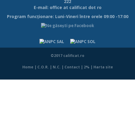
222
E-mail:
office at calificat dot ro
Program funcţionare: Luni-Vineri între orele 09:00 -17:00
©2017 calificat.ro
Home
|
C.O.R.
|
N.C.
|
Contact
|
2%
|
Harta site